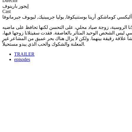
Director
إيجور بارينوف
Cast
أليكسي كوماشكو, أرينا بوستنيكوفا, يوليا جريبينيك, ليوبوف جيرمانوفا
لانا الروسية، زوجة صياد محلي، على التحسن لكنها تحافظ على ماضيه
نفسي ليس الشخص الوحيد المتأثر بالعاصفة. فقدت سفيتلانا زوجها فيها
 تنشأ علاقة رقيقة بينهما. ولكن لا يزال هناك بحر عميق من المشاعر غير
المعلنة والشكوك والحب الذي يبدو مستحيلاً.
TRAILER
episodes