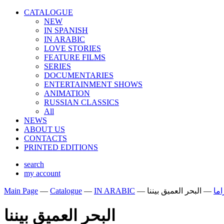
CATALOGUE
NEW
IN SPANISH
IN ARABIС
LOVE STORIES
FEATURE FILMS
SERIES
DOCUMENTARIES
ENTERTAINMENT SHOWS
ANIMATION
RUSSIAN CLASSICS
All
NEWS
ABOUT US
CONTACTS
PRINTED EDITIONS
search
my account
Main Page
—
Catalogue
—
IN ARABIС
—
البحر العميق بيننا
—
اما
البحر العميق بيننا