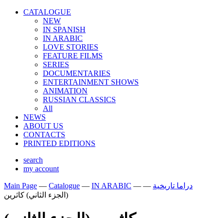
CATALOGUE
NEW
IN SPANISH
IN ARABIС
LOVE STORIES
FEATURE FILMS
SERIES
DOCUMENTARIES
ENTERTAINMENT SHOWS
ANIMATION
RUSSIAN CLASSICS
All
NEWS
ABOUT US
CONTACTS
PRINTED EDITIONS
search
my account
Main Page
—
Catalogue
—
IN ARABIС
—
—
دراما تاريخية
(الجزء الثاني) كاثرين