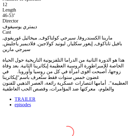
12
Length
46-53’
Director
ديمتري يوسيفوف
Cast
مارينا الكسندروفا, سيرجي كولتاكوف, ميخائيل غوريفوي,
بافيل تاباكوف, إيغور سكليار, ليونيد كولاجين, فلاديمير ياجليش,
سيرجي مارين
هذا هو الدورة الثانية من الدراما التلفزيونية التاريخية حول الحياة
الخاصة للإمبراطورة الروسية العظيمة إيكاترينا الثانية. بعد وفاة
زوجها، أصبحت أقوى امرأة في كل من روسيا وأوروبا. في
غضون خمس سنوات فقط ستُعرف باسم"إيكاترينا
العظيمة". أمامها انتصارات عسكرية رائعة، العصر الذهبي للفنون
والعلوم، معركتها ضد المؤامرات، وقصص الحب العاطفية
TRAILER
episodes