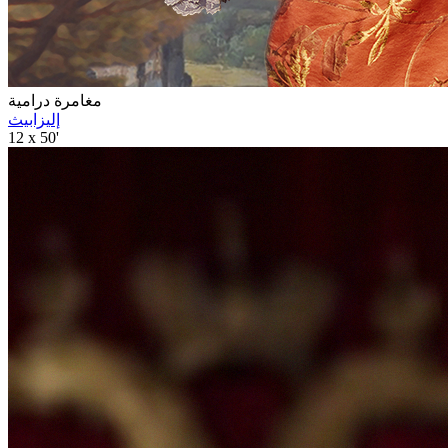
مغامرة درامية
إليزابيث
12 x 50'