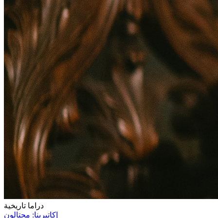
دراما تاريخية
إكاتيرينا: محتالون