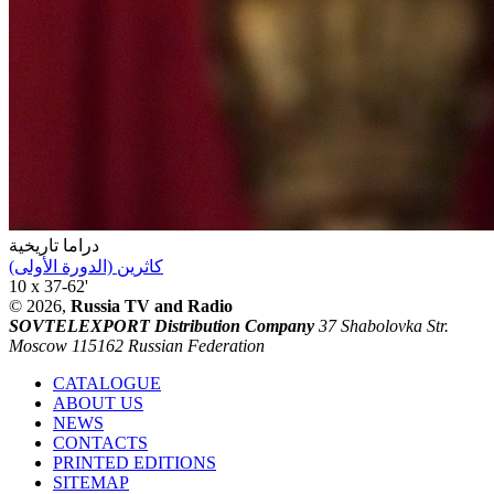
دراما تاريخية
كاثرين (الدورة الأولى)
10 x 37-62'
© 2026,
Russia TV and Radio
SOVTELEXPORT Distribution Company
37 Shabolovka Str.
Moscow 115162 Russian Federation
CATALOGUE
ABOUT US
NEWS
CONTACTS
PRINTED EDITIONS
SITEMAP