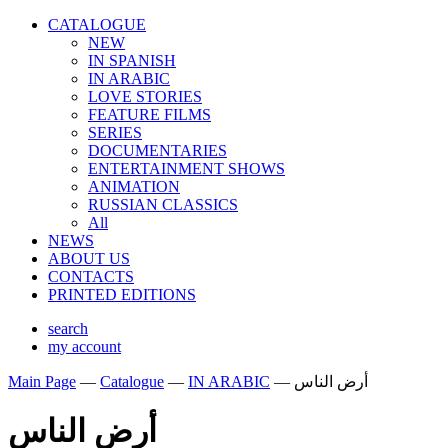
CATALOGUE
NEW
IN SPANISH
IN ARABIС
LOVE STORIES
FEATURE FILMS
SERIES
DOCUMENTARIES
ENTERTAINMENT SHOWS
ANIMATION
RUSSIAN CLASSICS
All
NEWS
ABOUT US
CONTACTS
PRINTED EDITIONS
search
my account
Main Page
—
Catalogue
—
IN ARABIС
—
أرض الناس
أرض الناس