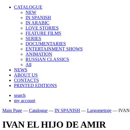
CATALOGUE
NEW
IN SPANISH
IN ARABIС
LOVE STORIES
FEATURE FILMS
SERIES
DOCUMENTARIES
ENTERTAINMENT SHOWS
ANIMATION
RUSSIAN CLASSICS
All
NEWS
ABOUT US
CONTACTS
PRINTED EDITIONS
search
my account
Main Page
—
Catalogue
—
IN SPANISH
—
Largometraje
—
IVAN
IVAN EL HIJO DE AMIR