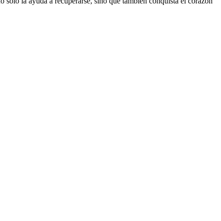
o solo la ayuda a recuperarse, sino que también conquista el corazón