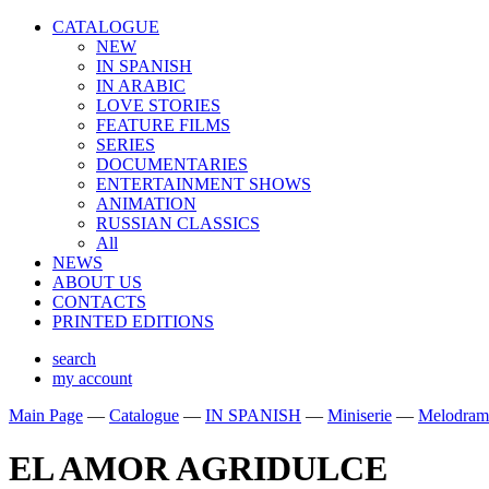
CATALOGUE
NEW
IN SPANISH
IN ARABIС
LOVE STORIES
FEATURE FILMS
SERIES
DOCUMENTARIES
ENTERTAINMENT SHOWS
ANIMATION
RUSSIAN CLASSICS
All
NEWS
ABOUT US
CONTACTS
PRINTED EDITIONS
search
my account
Main Page
—
Catalogue
—
IN SPANISH
—
Miniserie
—
Melodram
EL AMOR AGRIDULCE