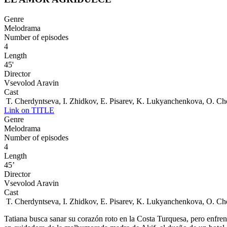
Genre
Melodrama
Number of episodes
4
Length
45'
Director
Vsevolod Aravin
Cast
T. Cherdyntseva, I. Zhidkov, E. Pisarev, K. Lukyanchenkova, O. C
Link on TITLE
Genre
Melodrama
Number of episodes
4
Length
45’
Director
Vsevolod Aravin
Cast
T. Cherdyntseva, I. Zhidkov, E. Pisarev, K. Lukyanchenkova, O. C
Tatiana busca sanar su corazón roto en la Costa Turquesa, pero enfrent