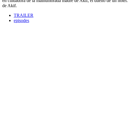
en cuidadora de la malhumorada madre de Akif, el dueño de un hotel. 
de Akif.
TRAILER
episodes