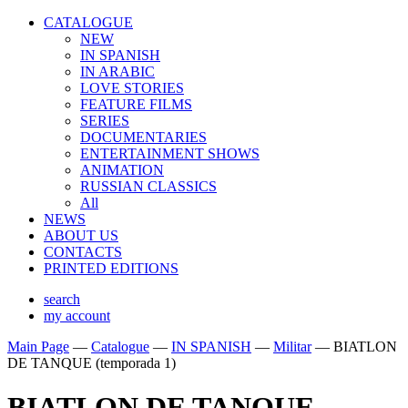
CATALOGUE
NEW
IN SPANISH
IN ARABIС
LOVE STORIES
FEATURE FILMS
SERIES
DOCUMENTARIES
ENTERTAINMENT SHOWS
ANIMATION
RUSSIAN CLASSICS
All
NEWS
ABOUT US
CONTACTS
PRINTED EDITIONS
search
my account
Main Page
—
Catalogue
—
IN SPANISH
—
Militar
—
BIATLON
DE TANQUE (temporada 1)
BIATLON DE TANQUE